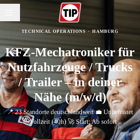
Sprache ändern
KARRIEREMENÜ
TECHNICAL OPERATIONS
·
HAMBURG
KFZ-Mechatroniker für
Nutzfahrzeuge / Trucks
/ Trailer – in deiner
Nähe (m/w/d)
📍 23 Standorte deutschlandweit 💼 Unbefristet
🕒Vollzeit (40h) 🚀 Start: Ab sofort