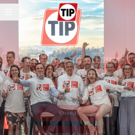
Cambia lingua
MENU CARRIERA
Unisciti a un ottimo
posto di lavoro!
IT'S HOW WE ROLL.
Connect
Opportunità di lavoro