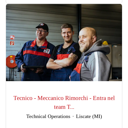
Tecnico - Meccanico Rimorchi - Entra nel
team T...
Technical Operations
·
Liscate (MI)