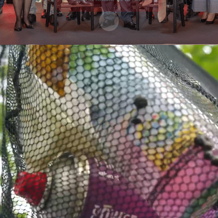
Scorri il contenuto
I nostri valori - Chi
siamo
Al centro della nostra azienda ci sono i valori
che ci guidano, principi che riflettono ciò in cui
crediamo e il modo in cui ci mostriamo per le
nostre persone, i nostri clienti e la nostra
comunità