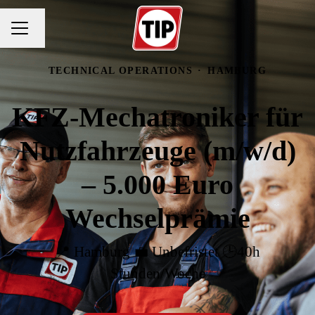
Sprache ändern
KARRIEREMENÜ
TECHNICAL OPERATIONS
·
HAMBURG
KFZ-Mechatroniker für
Nutzfahrzeuge (m/w/d)
– 5.000 Euro
Wechselprämie
📍 Hamburg 💼 Unbefristet 🕒40h
Stunden/Woche