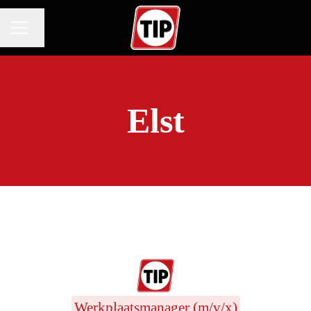
Taal wijzigen
CARRIÈREMENU
Elst
Werkplaatsmanager (m/v/x)