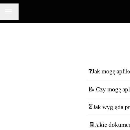
Zmień język
MENU KARIERY
❓Jak mogę aplik
📝 Czy mogę apl
⏳Jak wygląda pro
🧾Jakie dokument